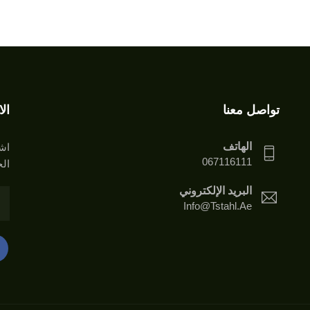
تواصل معنا
ال
الهاتف
اشت
067116111
الخ
البريد الإلكتروني
Info@tstahl.ae