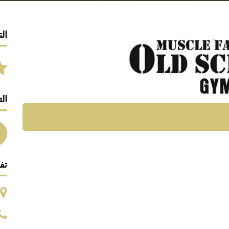
الت
ال
تف