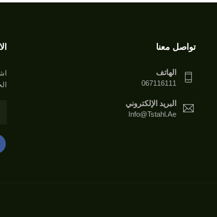
تواصل معنا
ال
الهاتف
اشت
067116111
الخ
البريد الإلكتروني
Info@tstahl.ae