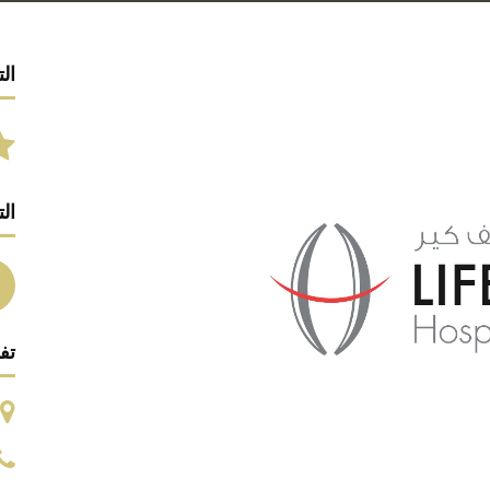
الت
ال
تف