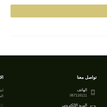
تواصل معنا
ال
الهاتف
اشت
067116111
الخ
البريد الإلكتروني